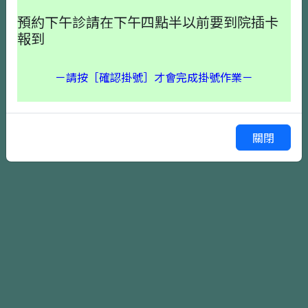
預約下午診請在下午四點半以前要到院插卡
報到
－請按［確認掛號］才會完成掛號作業－
確認掛號
上一頁
關閉