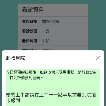
看診資料
看診日期
： 20260805
看診診間
： 一診
看診時段
： 午診
看診科別
： 黃偉程
郵政醫院
看診醫師
： 骨科
個人資料
初診請按這裡
☆已經預約掛號後，如欲改當天現場掛號，請於就診前
一日先取消預約號碼。
出生日期
預約上午診請在上午十一點半以前要到院插
卡報到
就醫備註