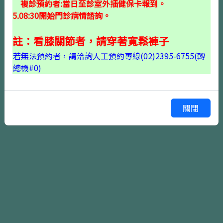
複診預約者:當日至診室外插健保卡報到。
5.08:30開始門診病情諮詢。
註：看膝關節者，請穿著寬鬆褲子
若無法預約者，請洽詢人工預約專線(02)2395-6755(轉
確認掛號
上一頁
總機#0)
關閉