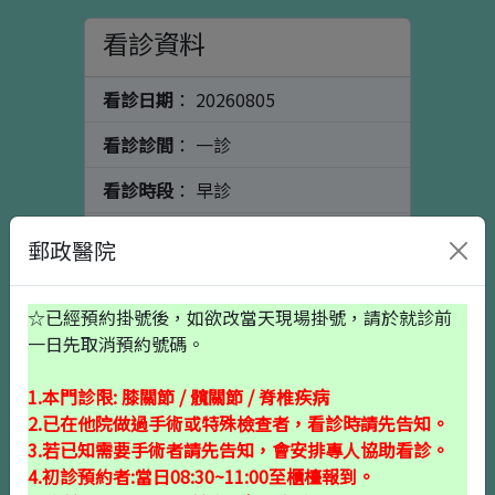
看診資料
看診日期
： 20260805
看診診間
： 一診
看診時段
： 早診
看診科別
： 陳健煜
郵政醫院
看診醫師
： 骨科
☆已經預約掛號後，如欲改當天現場掛號，請於就診前
個人資料
初診請按這裡
一日先取消預約號碼。
1.本門診限: 膝關節 / 髖關節 / 脊椎疾病
出生日期
2.已在他院做過手術或特殊檢查者，看診時請先告知。
3.若已知需要手術者請先告知，會安排專人協助看診。
4.初診預約者:當日08:30~11:00至櫃檯報到。
就醫備註