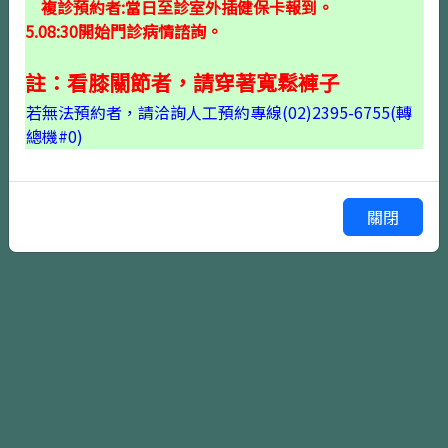
複診預約者:當日至診室外插健保卡報到。
5.08:30開始門診病情諮詢。
註：看膝關節者，請穿著寬鬆褲子
若無法預約者，請洽詢人工預約專線(02)2395-6755(轉
確認掛號
上一頁
總機#0)
關閉