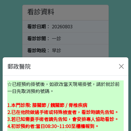
看診資料
看診日期
： 20260803
看診診間
： 一診
看診時段
： 早診
看診科別
： 陳健煜
郵政醫院
看診醫師
： 骨科
☆已經預約掛號後，如欲改當天現場掛號，請於就診前
個人資料
初診請按這裡
一日先取消預約號碼。
1.本門診限: 膝關節 / 髖關節 / 脊椎疾病
出生日期
2.已在他院做過手術或特殊檢查者，看診時請先告知。
3.若已知需要手術者請先告知，會安排專人協助看診。
4.初診預約者:當日08:30~11:00至櫃檯報到。
就醫備註