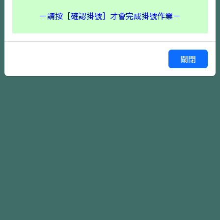
－請按［確認掛號］才會完成掛號作業－
關閉
確認掛號
上一頁