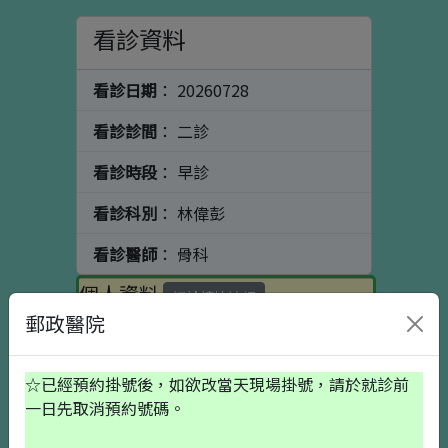
看診資料
看診日期
： 20260728
看診診間
： 二診
看診時段
： 早診
看診科別
： 林偉彭
看診醫師
： 骨科
個人資料
初診請按這裡
郵政醫院
出生日期
☆已經預約掛號後，如欲改當天現場掛號，請於就診前
一日先取消預約號碼。
就醫備註