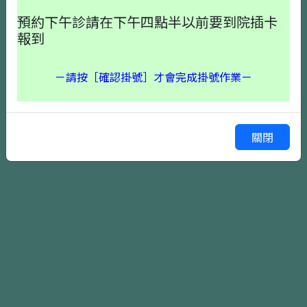
預約下午診請在下午四點半以前要到院插卡
報到
－請按［確認掛號］才會完成掛號作業－
確認掛號
上一頁
關閉