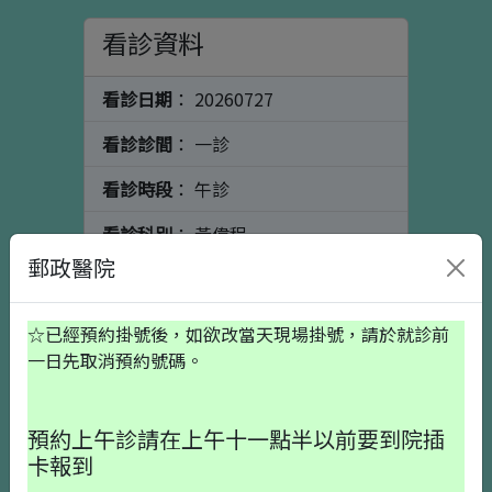
看診資料
看診日期
： 20260727
看診診間
： 一診
看診時段
： 午診
看診科別
： 黃偉程
郵政醫院
看診醫師
： 骨科
個人資料
初診請按這裡
☆已經預約掛號後，如欲改當天現場掛號，請於就診前
一日先取消預約號碼。
出生日期
預約上午診請在上午十一點半以前要到院插
卡報到
就醫備註