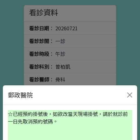
看診資料
看診日期
： 20260721
看診診間
： 一診
看診時段
： 午診
看診科別
： 曾柏凱
看診醫師
： 骨科
個人資料
初診請按這裡
郵政醫院
☆已經預約掛號後，如欲改當天現場掛號，請於就診前
出生日期
一日先取消預約號碼。
就醫備註