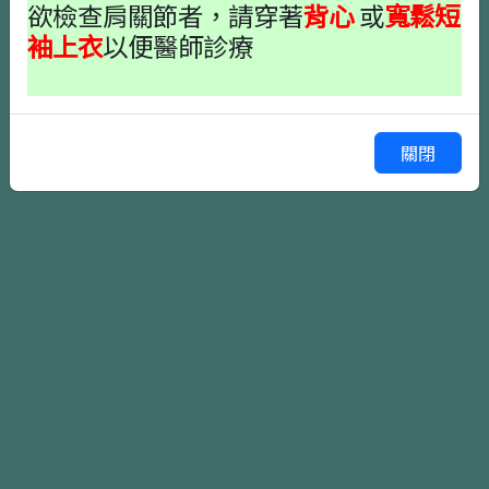
欲檢查肩關節者，請穿著
背心
或
寬鬆短
袖上衣
以便醫師診療
確認掛號
上一頁
關閉