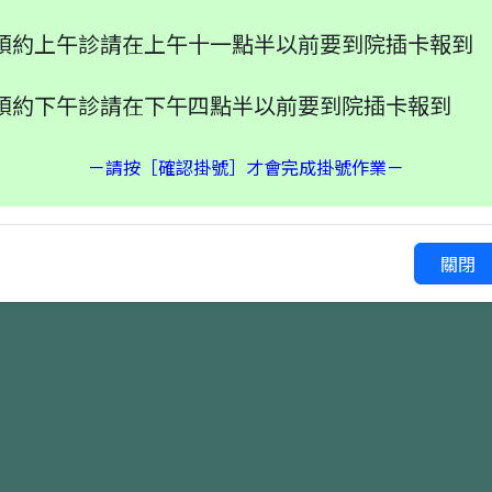
就醫備註
預約上午診請在上午十一點半以前要到院插卡報到
預約下午診請在下午四點半以前要到院插卡報到
確認掛號
上一頁
－請按［確認掛號］才會完成掛號作業－
關閉