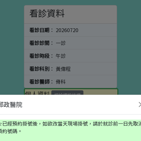
看診資料
看診日期
： 20260720
看診診間
： 一診
看診時段
： 午診
看診科別
： 黃偉程
看診醫師
： 骨科
個人資料
初診請按這裡
郵政醫院
出生日期
☆已經預約掛號後，如欲改當天現場掛號，請於就診前一日先取
預約號碼。