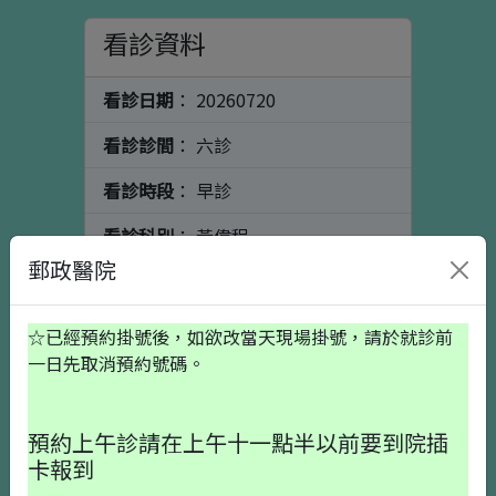
看診資料
看診日期
： 20260720
看診診間
： 六診
看診時段
： 早診
看診科別
： 黃偉程
郵政醫院
看診醫師
： 骨科
個人資料
初診請按這裡
☆已經預約掛號後，如欲改當天現場掛號，請於就診前
一日先取消預約號碼。
出生日期
預約上午診請在上午十一點半以前要到院插
卡報到
就醫備註