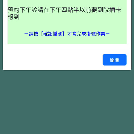
預約下午診請在下午四點半以前要到院插卡
報到
－請按［確認掛號］才會完成掛號作業－
確認掛號
上一頁
關閉