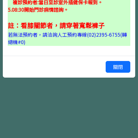
複診預約者:當日至診室外插健保卡報到。
5.08:30開始門診病情諮詢。
註：看膝關節者，請穿著寬鬆褲子
若無法預約者，請洽詢人工預約專線(02)2395-6755(轉
確認掛號
上一頁
總機#0)
關閉