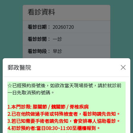
看診資料
看診日期
： 20260720
看診診間
： 一診
看診時段
： 早診
看診科別
： 陳健煜
郵政醫院
看診醫師
： 骨科
☆已經預約掛號後，如欲改當天現場掛號，請於就診前
個人資料
初診請按這裡
一日先取消預約號碼。
1.本門診限: 膝關節 / 髖關節 / 脊椎疾病
出生日期
2.已在他院做過手術或特殊檢查者，看診時請先告知。
3.若已知需要手術者請先告知，會安排專人協助看診。
4.初診預約者:當日08:30~11:00至櫃檯報到。
就醫備註