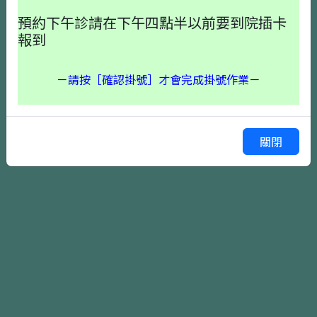
預約下午診請在下午四點半以前要到院插卡
報到
－請按［確認掛號］才會完成掛號作業－
確認掛號
上一頁
關閉