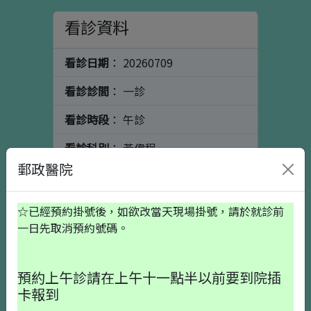
看診資料
看診日期
： 20260709
看診診間
： 一診
看診時段
： 午診
看診科別
： 黃偉程
郵政醫院
看診醫師
： 骨科
個人資料
初診請按這裡
☆已經預約掛號後，如欲改當天現場掛號，請於就診前
一日先取消預約號碼。
出生日期
預約上午診請在上午十一點半以前要到院插
卡報到
就醫備註