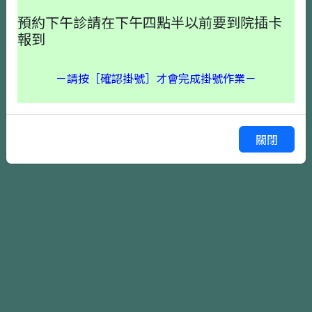
預約下午診請在下午四點半以前要到院插卡
報到
－請按［確認掛號］才會完成掛號作業－
確認掛號
上一頁
關閉