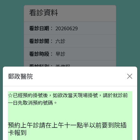
看診資料
看診日期
： 20260629
看診診間
： 六診
看診時段
： 早診
看診科別
： 黃偉程
郵政醫院
看診醫師
： 骨科
個人資料
初診請按這裡
☆已經預約掛號後，如欲改當天現場掛號，請於就診前
一日先取消預約號碼。
出生日期
預約上午診請在上午十一點半以前要到院插
卡報到
就醫備註