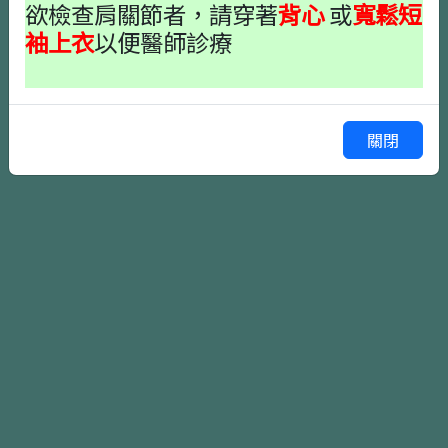
欲檢查肩關節者，請穿著
背心
或
寬鬆短
袖上衣
以便醫師診療
確認掛號
上一頁
關閉