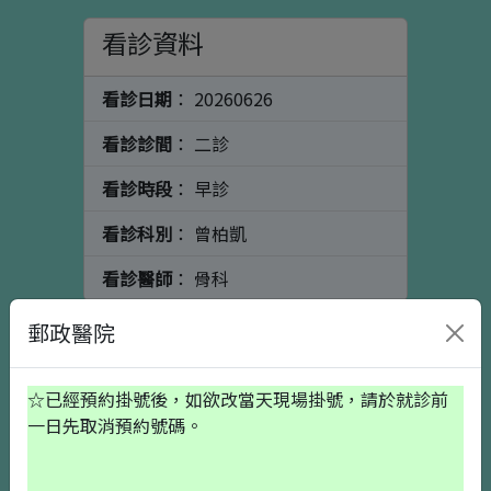
看診資料
看診日期
： 20260626
看診診間
： 二診
看診時段
： 早診
看診科別
： 曾柏凱
看診醫師
： 骨科
個人資料
初診請按這裡
郵政醫院
☆已經預約掛號後，如欲改當天現場掛號，請於就診前
出生日期
一日先取消預約號碼。
就醫備註