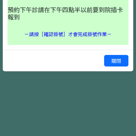
預約下午診請在下午四點半以前要到院插卡
報到
－請按［確認掛號］才會完成掛號作業－
確認掛號
上一頁
關閉