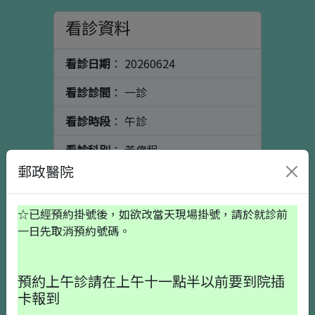
看診資料
看診日期
： 20260624
看診診間
： 一診
看診時段
： 午診
看診科別
： 黃偉程
郵政醫院
看診醫師
： 骨科
個人資料
初診請按這裡
☆已經預約掛號後，如欲改當天現場掛號，請於就診前
一日先取消預約號碼。
出生日期
預約上午診請在上午十一點半以前要到院插
卡報到
就醫備註