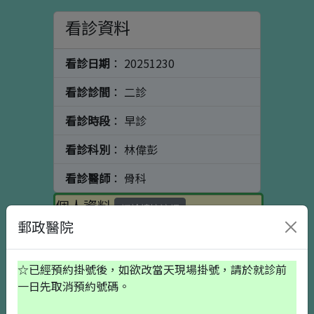
看診資料
看診日期
： 20251230
看診診間
： 二診
看診時段
： 早診
看診科別
： 林偉彭
看診醫師
： 骨科
個人資料
初診請按這裡
郵政醫院
出生日期
☆已經預約掛號後，如欲改當天現場掛號，請於就診前
一日先取消預約號碼。
就醫備註