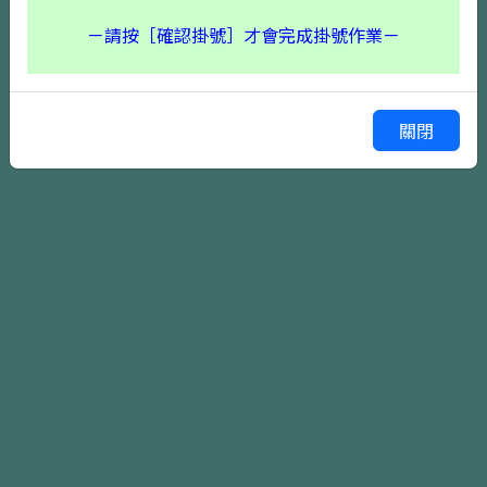
－請按［確認掛號］才會完成掛號作業－
關閉
確認掛號
上一頁