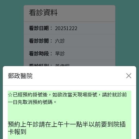
看診資料
看診日期
： 20251222
看診診間
： 六診
看診時段
： 早診
看診科別
： 黃偉程
郵政醫院
看診醫師
： 骨科
個人資料
初診請按這裡
☆已經預約掛號後，如欲改當天現場掛號，請於就診前
一日先取消預約號碼。
出生日期
預約上午診請在上午十一點半以前要到院插
卡報到
就醫備註