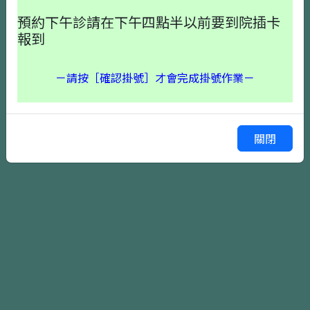
預約下午診請在下午四點半以前要到院插卡
報到
－請按［確認掛號］才會完成掛號作業－
確認掛號
上一頁
關閉