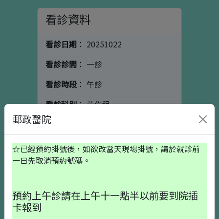
看診資料
看診日期
： 20251022
看診診間
： 一診
看診時段
： 午診
看診科別
： 黃偉程
郵政醫院
看診醫師
： 骨科
個人資料
初診請按這裡
☆已經預約掛號後，如欲改當天現場掛號，請於就診前
一日先取消預約號碼。
出生日期
預約上午診請在上午十一點半以前要到院插
卡報到
就醫備註