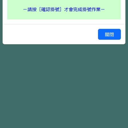
－請按［確認掛號］才會完成掛號作業－
關閉
確認掛號
上一頁