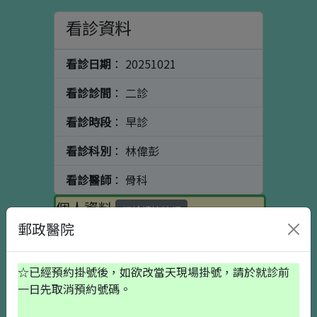
看診資料
看診日期
： 20251021
看診診間
： 二診
看診時段
： 早診
看診科別
： 林偉彭
看診醫師
： 骨科
個人資料
初診請按這裡
郵政醫院
出生日期
☆已經預約掛號後，如欲改當天現場掛號，請於就診前
一日先取消預約號碼。
就醫備註