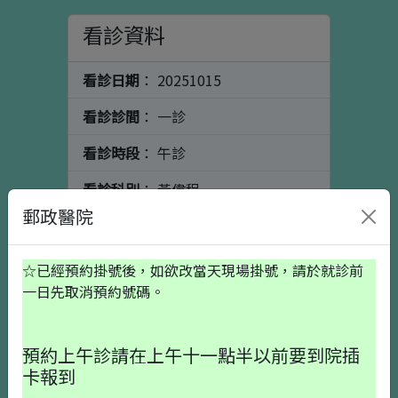
看診資料
看診日期
： 20251015
看診診間
： 一診
看診時段
： 午診
看診科別
： 黃偉程
郵政醫院
看診醫師
： 骨科
個人資料
初診請按這裡
☆已經預約掛號後，如欲改當天現場掛號，請於就診前
一日先取消預約號碼。
出生日期
預約上午診請在上午十一點半以前要到院插
卡報到
就醫備註