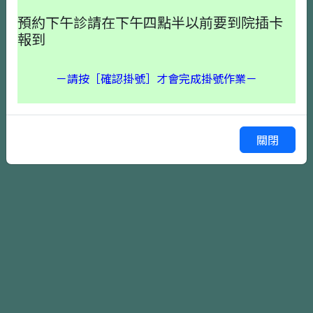
預約下午診請在下午四點半以前要到院插卡
報到
－請按［確認掛號］才會完成掛號作業－
確認掛號
上一頁
關閉