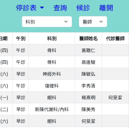
停診表
查詢
候診
離開
日期
午別
科別
醫師姓名
代診醫師
6(四)
午診
骨科
黃聰仁
6(四)
午診
骨科
高逢駿
8(六)
早診
神經外科
陳敏弘
8(六)
午診
復健科
李秀清
0(一)
早診
眼科
楊熹明
何旻潔
1(二)
早診
新陳代謝科/內科
陳美秀
5(六)
早診
眼科
何旻潔