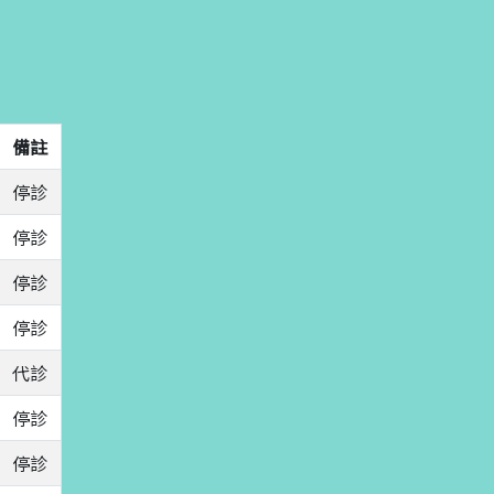
備註
停診
停診
停診
停診
代診
停診
停診