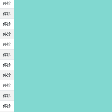
停診
停診
停診
停診
停診
停診
停診
停診
停診
停診
停診