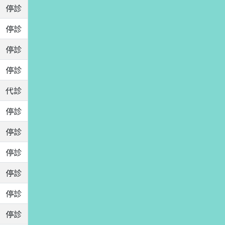
停診
停診
停診
停診
代診
停診
停診
停診
停診
停診
停診