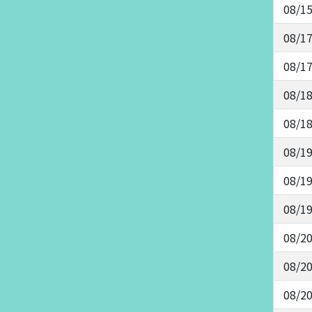
08/1
08/1
08/1
08/1
08/1
08/1
08/1
08/1
08/2
08/2
08/2