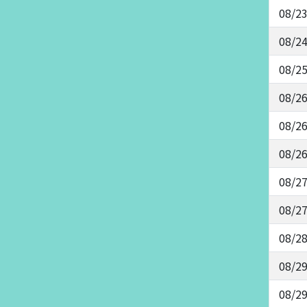
08/2
08/2
08/2
08/2
08/2
08/2
08/2
08/2
08/2
08/2
08/2