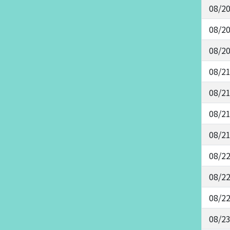
08/2
08/2
08/2
08/2
08/2
08/2
08/2
08/2
08/2
08/2
08/2